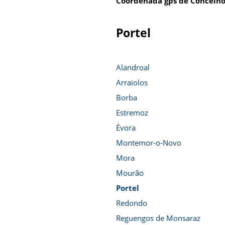
Coordenada gps de Concelho
Portel
Alandroal
Arraiolos
Borba
Estremoz
Évora
Montemor-o-Novo
Mora
Mourão
Portel
Redondo
Reguengos de Monsaraz