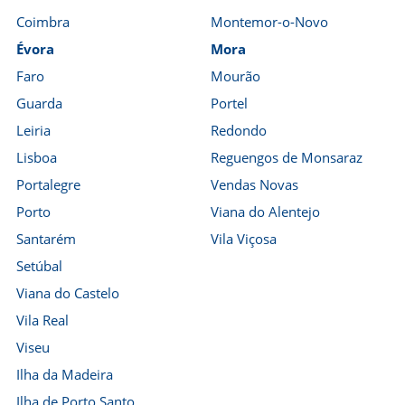
Coimbra
Montemor-o-Novo
Évora
Mora
Faro
Mourão
Guarda
Portel
Leiria
Redondo
Lisboa
Reguengos de Monsaraz
Portalegre
Vendas Novas
Porto
Viana do Alentejo
Santarém
Vila Viçosa
Setúbal
Viana do Castelo
Vila Real
Viseu
Ilha da Madeira
Ilha de Porto Santo