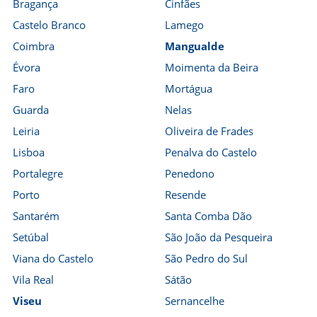
Bragança
Cinfães
Castelo Branco
Lamego
Coimbra
Mangualde
Évora
Moimenta da Beira
Faro
Mortágua
Guarda
Nelas
Leiria
Oliveira de Frades
Lisboa
Penalva do Castelo
Portalegre
Penedono
Porto
Resende
Santarém
Santa Comba Dão
Setúbal
São João da Pesqueira
Viana do Castelo
São Pedro do Sul
Vila Real
Sátão
Viseu
Sernancelhe