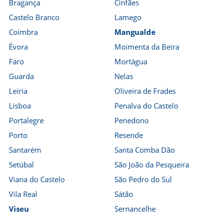
Bragança
Cinfães
Castelo Branco
Lamego
Coimbra
Mangualde
Évora
Moimenta da Beira
Faro
Mortágua
Guarda
Nelas
Leiria
Oliveira de Frades
Lisboa
Penalva do Castelo
Portalegre
Penedono
Porto
Resende
Santarém
Santa Comba Dão
Setúbal
São João da Pesqueira
Viana do Castelo
São Pedro do Sul
Vila Real
Sátão
Viseu
Sernancelhe