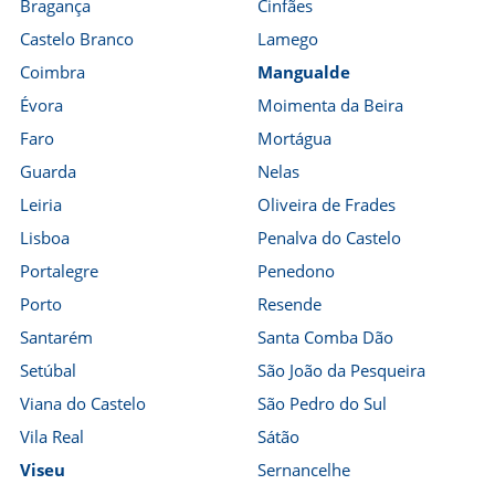
Bragança
Cinfães
Castelo Branco
Lamego
Coimbra
Mangualde
Évora
Moimenta da Beira
Faro
Mortágua
Guarda
Nelas
Leiria
Oliveira de Frades
Lisboa
Penalva do Castelo
Portalegre
Penedono
Porto
Resende
Santarém
Santa Comba Dão
Setúbal
São João da Pesqueira
Viana do Castelo
São Pedro do Sul
Vila Real
Sátão
Viseu
Sernancelhe