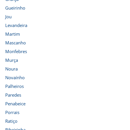
Gueirinho
Jou
Levandeira
Martim
Mascanho
Monfebres
Murça
Noura
Novaínho
Palheiros
Paredes
Penabeice
Porrais
Ratiço
Ribeirinha