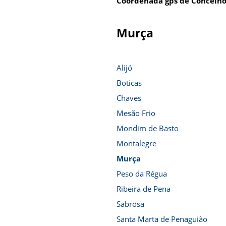
Coordenada gps de Concelho
Murça
Alijó
Boticas
Chaves
Mesão Frio
Mondim de Basto
Montalegre
Murça
Peso da Régua
Ribeira de Pena
Sabrosa
Santa Marta de Penaguião