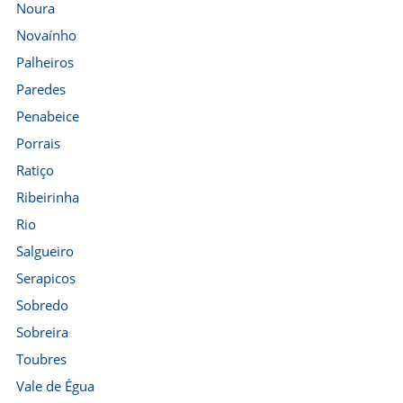
Noura
Novaínho
Palheiros
Paredes
Penabeice
Porrais
Ratiço
Ribeirinha
Rio
Salgueiro
Serapicos
Sobredo
Sobreira
Toubres
Vale de Égua