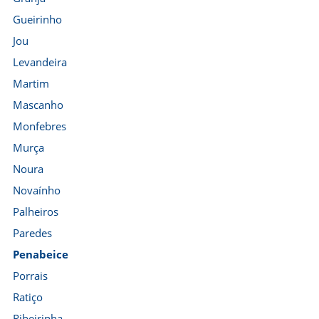
Gueirinho
Jou
Levandeira
Martim
Mascanho
Monfebres
Murça
Noura
Novaínho
Palheiros
Paredes
Penabeice
Porrais
Ratiço
Ribeirinha