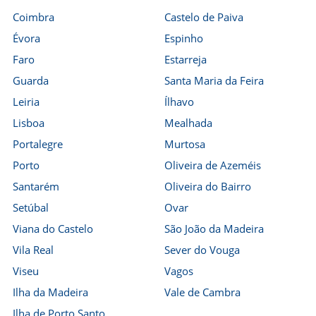
Coimbra
Castelo de Paiva
Évora
Espinho
Faro
Estarreja
Guarda
Santa Maria da Feira
Leiria
Ílhavo
Lisboa
Mealhada
Portalegre
Murtosa
Porto
Oliveira de Azeméis
Santarém
Oliveira do Bairro
Setúbal
Ovar
Viana do Castelo
São João da Madeira
Vila Real
Sever do Vouga
Viseu
Vagos
Ilha da Madeira
Vale de Cambra
Ilha de Porto Santo