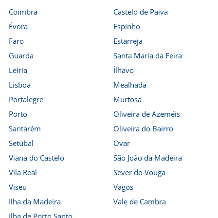
Coimbra
Castelo de Paiva
Évora
Espinho
Faro
Estarreja
Guarda
Santa Maria da Feira
Leiria
Ílhavo
Lisboa
Mealhada
Portalegre
Murtosa
Porto
Oliveira de Azeméis
Santarém
Oliveira do Bairro
Setúbal
Ovar
Viana do Castelo
São João da Madeira
Vila Real
Sever do Vouga
Viseu
Vagos
Ilha da Madeira
Vale de Cambra
Ilha de Porto Santo