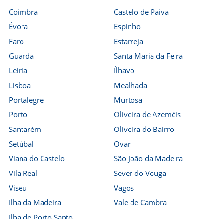
Coimbra
Castelo de Paiva
Évora
Espinho
Faro
Estarreja
Guarda
Santa Maria da Feira
Leiria
Ílhavo
Lisboa
Mealhada
Portalegre
Murtosa
Porto
Oliveira de Azeméis
Santarém
Oliveira do Bairro
Setúbal
Ovar
Viana do Castelo
São João da Madeira
Vila Real
Sever do Vouga
Viseu
Vagos
Ilha da Madeira
Vale de Cambra
Ilha de Porto Santo