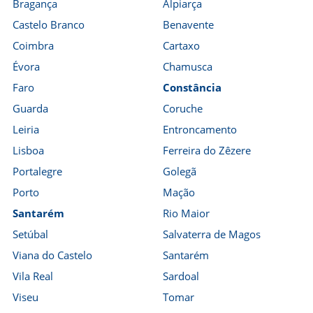
Bragança
Alpiarça
Castelo Branco
Benavente
Coimbra
Cartaxo
Évora
Chamusca
Faro
Constância
Guarda
Coruche
Leiria
Entroncamento
Lisboa
Ferreira do Zêzere
Portalegre
Golegã
Porto
Mação
Santarém
Rio Maior
Setúbal
Salvaterra de Magos
Viana do Castelo
Santarém
Vila Real
Sardoal
Viseu
Tomar