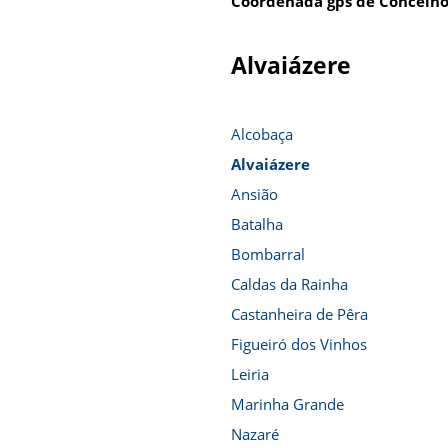
Coordenada gps de Concelho
Alvaiázere
Alcobaça
Alvaiázere
Ansião
Batalha
Bombarral
Caldas da Rainha
Castanheira de Pêra
Figueiró dos Vinhos
Leiria
Marinha Grande
Nazaré